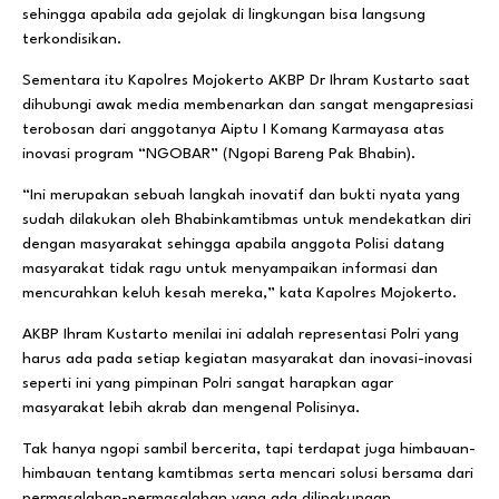
sehingga apabila ada gejolak di lingkungan bisa langsung
terkondisikan.
Sementara itu Kapolres Mojokerto AKBP Dr Ihram Kustarto saat
dihubungi awak media membenarkan dan sangat mengapresiasi
terobosan dari anggotanya Aiptu I Komang Karmayasa atas
inovasi program “NGOBAR” (Ngopi Bareng Pak Bhabin).
“Ini merupakan sebuah langkah inovatif dan bukti nyata yang
sudah dilakukan oleh Bhabinkamtibmas untuk mendekatkan diri
dengan masyarakat sehingga apabila anggota Polisi datang
masyarakat tidak ragu untuk menyampaikan informasi dan
mencurahkan keluh kesah mereka,” kata Kapolres Mojokerto.
AKBP Ihram Kustarto menilai ini adalah representasi Polri yang
harus ada pada setiap kegiatan masyarakat dan inovasi-inovasi
seperti ini yang pimpinan Polri sangat harapkan agar
masyarakat lebih akrab dan mengenal Polisinya.
Tak hanya ngopi sambil bercerita, tapi terdapat juga himbauan-
himbauan tentang kamtibmas serta mencari solusi bersama dari
permasalahan-permasalahan yang ada dilingkungan.