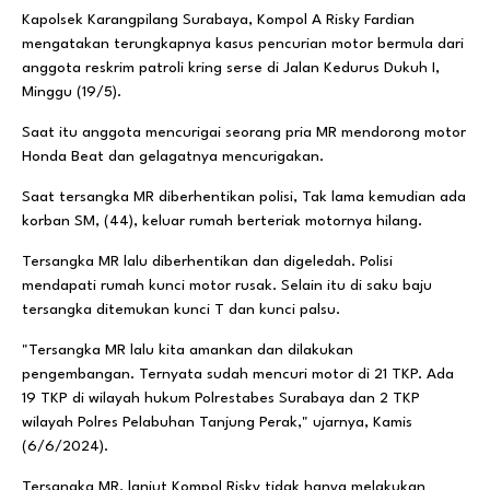
Kapolsek Karangpilang Surabaya, Kompol A Risky Fardian
mengatakan terungkapnya kasus pencurian motor bermula dari
anggota reskrim patroli kring serse di Jalan Kedurus Dukuh I,
Minggu (19/5).
Saat itu anggota mencurigai seorang pria MR mendorong motor
Honda Beat dan gelagatnya mencurigakan.
Saat tersangka MR diberhentikan polisi, Tak lama kemudian ada
korban SM, (44), keluar rumah berteriak motornya hilang.
Tersangka MR lalu diberhentikan dan digeledah. Polisi
mendapati rumah kunci motor rusak. Selain itu di saku baju
tersangka ditemukan kunci T dan kunci palsu.
"Tersangka MR lalu kita amankan dan dilakukan
pengembangan. Ternyata sudah mencuri motor di 21 TKP. Ada
19 TKP di wilayah hukum Polrestabes Surabaya dan 2 TKP
wilayah Polres Pelabuhan Tanjung Perak," ujarnya, Kamis
(6/6/2024).
Tersangka MR, lanjut Kompol Risky tidak hanya melakukan