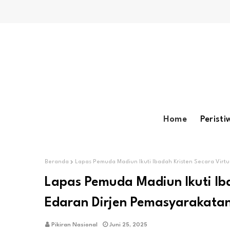
Home
Peristi
Beranda
Lapas Pemuda Madiun Ikuti Ibadah Kristen Secara Virt
Lapas Pemuda Madiun Ikuti Iba
Edaran Dirjen Pemasyarakata
Pikiran Nasional
Juni 25, 2025