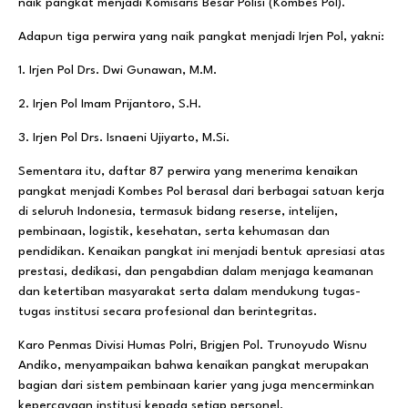
naik pangkat menjadi Komisaris Besar Polisi (Kombes Pol).
Adapun tiga perwira yang naik pangkat menjadi Irjen Pol, yakni:
1. Irjen Pol Drs. Dwi Gunawan, M.M.
2. Irjen Pol Imam Prijantoro, S.H.
3. Irjen Pol Drs. Isnaeni Ujiyarto, M.Si.
Sementara itu, daftar 87 perwira yang menerima kenaikan
pangkat menjadi Kombes Pol berasal dari berbagai satuan kerja
di seluruh Indonesia, termasuk bidang reserse, intelijen,
pembinaan, logistik, kesehatan, serta kehumasan dan
pendidikan. Kenaikan pangkat ini menjadi bentuk apresiasi atas
prestasi, dedikasi, dan pengabdian dalam menjaga keamanan
dan ketertiban masyarakat serta dalam mendukung tugas-
tugas institusi secara profesional dan berintegritas.
Karo Penmas Divisi Humas Polri, Brigjen Pol. Trunoyudo Wisnu
Andiko, menyampaikan bahwa kenaikan pangkat merupakan
bagian dari sistem pembinaan karier yang juga mencerminkan
kepercayaan institusi kepada setiap personel.