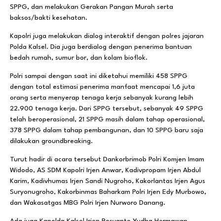
SPPG, dan melakukan Gerakan Pangan Murah serta
baksos/bakti kesehatan.
Kapolri juga melakukan dialog interaktif dengan polres jajaran
Polda Kalsel. Dia juga berdialog dengan penerima bantuan
bedah rumah, sumur bor, dan kolam bioflok.
Polri sampai dengan saat ini diketahui memiliki 458 SPPG
dengan total estimasi penerima manfaat mencapai 1,6 juta
orang serta menyerap tenaga kerja sebanyak kurang lebih
22.900 tenaga kerja. Dari SPPG tersebut, sebanyak 49 SPPG
telah beroperasional, 21 SPPG masih dalam tahap operasional,
378 SPPG dalam tahap pembangunan, dan 10 SPPG baru saja
dilakukan groundbreaking.
Turut hadir di acara tersebut Dankorbrimob Polri Komjen Imam
Widodo, AS SDM Kapolri Irjen Anwar, Kadivpropam Irjen Abdul
Karim, Kadivhumas Irjen Sandi Nugroho, Kakorlantas Irjen Agus
Suryonugroho, Kakorbinmas Baharkam Polri Irjen Edy Murbowo,
dan Wakasatgas MBG Polri Irjen Nurworo Danang.
Ada juga Kapolda Kalsel Irjen Rosyanto Yudha Hermawan,