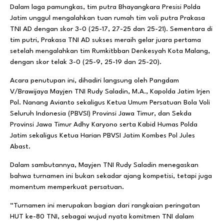
Dalam laga pamungkas, tim putra Bhayangkara Presisi Polda
Jatim unggul mengalahkan tuan rumah tim voli putra Prakasa
TNI AD dengan skor 3-0 (25-17, 27-25 dan 25-21). Sementara di
tim putri, Prakasa TNI AD sukses meraih gelar juara pertama
setelah mengalahkan tim Rumkitbban Denkesyah Kota Malang,
dengan skor telak 3-0 (25-9, 25-19 dan 25-20).
Acara penutupan ini, dihadiri langsung oleh Pangdam
V/Brawijaya Mayjen TNI Rudy Saladin, M.A., Kapolda Jatim Irjen
Pol. Nanang Avianto sekaligus Ketua Umum Persatuan Bola Voli
Seluruh Indonesia (PBVSI) Provinsi Jawa Timur, dan Sekda
Provinsi Jawa Timur Adhy Karyono serta Kabid Humas Polda
Jatim sekaligus Ketua Harian PBVSI Jatim Kombes Pol Jules
Abast.
Dalam sambutannya, Mayjen TNI Rudy Saladin menegaskan
bahwa turnamen ini bukan sekadar ajang kompetisi, tetapi juga
momentum memperkuat persatuan.
“Turnamen ini merupakan bagian dari rangkaian peringatan
HUT ke-80 TNI, sebagai wujud nyata komitmen TNI dalam