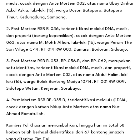
medis, cocok dengan Ante Mortem 002, atas nama Ubay Dinhai
Azkal Askia, laki-laki (15), warga Dusun Batoporo, Batoporo
Timur, Kedungdung, Sampang.
2. Post Mortem RSB B-036, teridentifikasi melalui DNA, medis,
dan properti (barang kepemilikan), cocok dengan Ante Mortem
063, atas nama M. Muhfi Alfian, laki-laki (16), warga Perum The
Sun Village C-14, RT 014 RW 003, Damarsi, Buduran, Sidoarjo.
3. Post Mortem RSB B-053, BP-056.B, dan BP-062, merupakan
satu identitas, teridentifikasi melalui DNA, medis, dan properti,
cocok dengan Ante Mortem 033, atas nama Abdul Halim, laki-
laki (16), warga Bulak Banteng Madya 10/14, RT 001 RW 009,
Sidotopo Wetan, Kenjeran, Surabaya.
4. Post Mortem RSB BP-035.B, teridentifikasi melalui uji DNA,
cocok dengan korban hidup Ante Mortem atas nama Nur
Ahmad Ramatulloh.
Kombes Pol Khusnan menambahkan, hingga hari ini total 58
korban telah berhasil diidentifikasi dari 67 kantong jenazah
yang diterima Tim DVI.