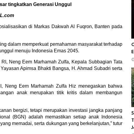
sar tingkatkan Generasi Unggul
L.com
osialisasikan di Markas Dakwah Al Fuqron, Banten
pada
ing dalam memperkuat pemahaman masyarakat terhadap
O
 unggul menuju Indonesia Emas 2045.
E
 RI
,
Neng Eem Marhamah Zulf
a,
Kepala Subbagian Tata
 Yayasan Apimsa Bhakti Bangsa
,
H. Ahmad Subadri
serta
I,
Neng Eem Marhamah Zulfa Hiz menegaskan bahwa
angan anak merupakan titik kritis dalam membangun
nan bergizi, tetapi merupakan investasi jangka panjang
S
onal (BGN) adalah memastikan setiap anak Indonesia
T
i yang memadai, serta dukungan yang berkelanjutan,”
tutur
J