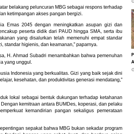
latar belakang peluncuran MBG sebagai respons terhadap
dan ketimpangan akses pangan bergizi.
sia Emas 2045 dengan meningkatkan asupan gizi dan
encakup peserta didik dari PAUD hingga SMA, serta ibu
akanan yang disalurkan telah memenuhi empat standar
zi, standar higienis, dan keamanan,”
paparn
ya.
sa
,
H. Ahmad Subadri menambahkan bahwa pemenuhan
P
a yang unggul.
A
sia Indonesia yang berkualitas. Gizi yang baik sejak dini
jar, kesehatan, dan produktivitas generasi mendatang,”
k lokal sebagai bentuk dukungan terhadap ketahanan
Dengan kemitraan antara BUMDes, koperasi, dan pelaku
emperkuat kemandirian pangan sekaligus pemerataan
ku kepentingan sepakat bahwa MBG bukan sekadar program