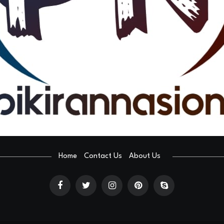
Home
Contact Us
About Us