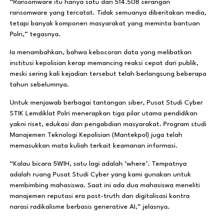
“Ransomware itu hanya satu dari 514.508 serangan
ransomware yang tercatat. Tidak semuanya diberitakan media,
tetapi banyak komponen masyarakat yang meminta bantuan
Polri,” tegasnya.
Ia menambahkan, bahwa kebocoran data yang melibatkan
institusi kepolisian kerap memancing reaksi cepat dari publik,
meski sering kali kejadian tersebut telah berlangsung beberapa
tahun sebelumnya.
Untuk menjawab berbagai tantangan siber, Pusat Studi Cyber
STIK Lemdiklat Polri menerapkan tiga pilar utama pendidikan
yakni riset, edukasi dan pengabdian masyarakat. Program studi
Manajemen Teknologi Kepolisian (Mantekpol) juga telah
memasukkan mata kuliah terkait keamanan informasi.
“Kalau bicara 5W1H, satu lagi adalah ‘where’. Tempatnya
adalah ruang Pusat Studi Cyber yang kami gunakan untuk
membimbing mahasiswa. Saat ini ada dua mahasiswa meneliti
manajemen reputasi era post-truth dan digitalisasi kontra
narasi radikalisme berbasis generative AI,” jelasnya.