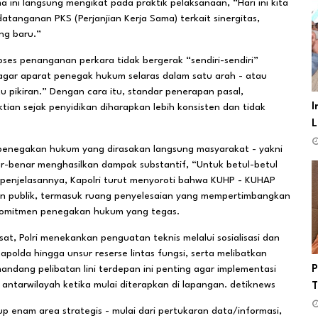
ini langsung mengikat pada praktik pelaksanaan, “Hari ini kita
anganan PKS (Perjanjian Kerja Sama) terkait sinergitas,
ng baru.”
oses penanganan perkara tidak bergerak “sendiri-sendiri”
 agar aparat penegak hukum selaras dalam satu arah - atau
satu pikiran.” Dengan cara itu, standar penerapan pasal,
I
ian sejak penyidikan diharapkan lebih konsisten dan tidak
L
r penegakan hukum yang dirasakan langsung masyarakat - yakni
r-benar menghasilkan dampak substantif, “Untuk betul-betul
 penjelasannya, Kapolri turut menyoroti bahwa KUHP - KUHAP
an publik, termasuk ruang penyelesaian yang mempertimbangkan
ga komitmen penegakan hukum yang tegas.
sat, Polri menekankan penguatan teknis melalui sosialisasi dan
Kapolda hingga unsur reserse lintas fungsi, serta melibatkan
memandang pelibatan lini terdepan ini penting agar implementasi
P
 antarwilayah ketika mulai diterapkan di lapangan. detiknews
p enam area strategis - mulai dari pertukaran data/informasi,