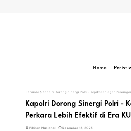
Home
Peristi
Beranda
Kapolri Dorong Sinergi Polri - Kejaksaan agar Penanga
Kapolri Dorong Sinergi Polri 
Perkara Lebih Efektif di Era 
Pikiran Nasional
Desember 16, 2025