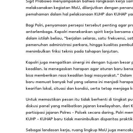
Sigit Prabowo menyampaikan bahwa rangkaian kerja sama 
melaksanakan kegiatan MoU, dilanjutkan dengan penandat
pemahaman dalam hal pelaksanaan KUHP dan KUHAP ya
Bagi Polri, penyamaan persepsi tersebut penting agar pr
antarlembaga. Kapolri menekankan spirit kerja bersama
dalam istilah beliau, “berjalan selaras, satu frekuensi, 
pemenuhan administrasi perkara, hingga kualitas pembukt
menimbulkan friksi teknis pada tahapan lanjutan.
Kapolri juga mengaitkan sinergi ini dengan tujuan besa
keadilan. Ia menegaskan harapan agar aturan baru bena
bisa memberikan rasa keadilan bagi masyarakat.” Dalam
baru memuat banyak hal yang selama ini menjadi harap
kearifan lokal, situasi dan kondisi, serta tetap menja
Untuk memastikan pesan itu tidak berhenti di tingkat pu
diskusi panel yang melibatkan jajaran kewilayahan, dari 
partisipasi jajaran Polres - Polsek secara daring. Polri 
KUHP - KUHAP baru tidak menimbulkan disparitas praktik
Sebagai landasan kerja, ruang lingkup MoU juga mencaku