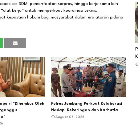
pasitas SDM, pemanfaatan sarpras, hingga kerja sama lain
di “alat kerja” untuk memperkuat koordinasi teknis,
at kepastian hukum bagi masyarakat dalam era aturan pidana
P
K
apolri "Dihembus Oleh
Polres Jombang Perkuat Kolaborasi
erganggu
Hadapi Kekeringan dan Karhutla
ya"
August 06, 2026
26