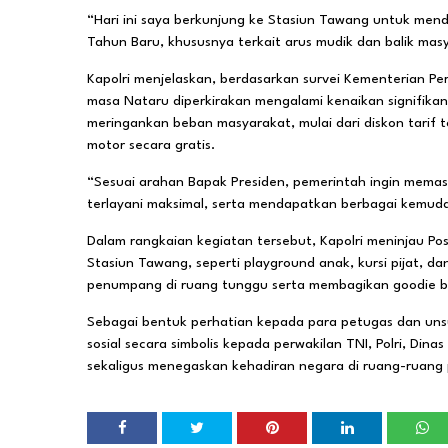
“Hari ini saya berkunjung ke Stasiun Tawang untuk men
Tahun Baru, khususnya terkait arus mudik dan balik mas
Kapolri menjelaskan, berdasarkan survei Kementerian P
masa Nataru diperkirakan mengalami kenaikan signifikan
meringankan beban masyarakat, mulai dari diskon tarif t
motor secara gratis.
“Sesuai arahan Bapak Presiden, pemerintah ingin memas
terlayani maksimal, serta mendapatkan berbagai kemudah
Dalam rangkaian kegiatan tersebut, Kapolri meninjau Posk
Stasiun Tawang, seperti playground anak, kursi pijat, dan
penumpang di ruang tunggu serta membagikan goodie 
Sebagai bentuk perhatian kepada para petugas dan un
sosial secara simbolis kepada perwakilan TNI, Polri, Din
sekaligus menegaskan kehadiran negara di ruang-ruang