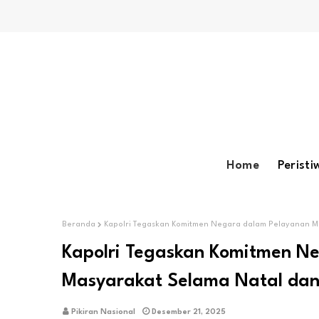
Home
Peristi
Beranda
Kapolri Tegaskan Komitmen Negara dalam Pelayanan M
Kapolri Tegaskan Komitmen N
Masyarakat Selama Natal dan
Pikiran Nasional
Desember 21, 2025