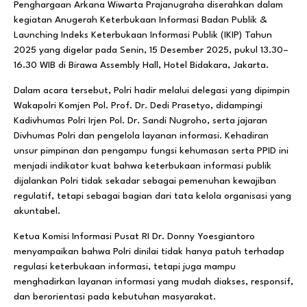
Penghargaan Arkana Wiwarta Prajanugraha diserahkan dalam
kegiatan Anugerah Keterbukaan Informasi Badan Publik &
Launching Indeks Keterbukaan Informasi Publik (IKIP) Tahun
2025 yang digelar pada Senin, 15 Desember 2025, pukul 13.30–
16.30 WIB di Birawa Assembly Hall, Hotel Bidakara, Jakarta.
Dalam acara tersebut, Polri hadir melalui delegasi yang dipimpin
Wakapolri Komjen Pol. Prof. Dr. Dedi Prasetyo, didampingi
Kadivhumas Polri Irjen Pol. Dr. Sandi Nugroho, serta jajaran
Divhumas Polri dan pengelola layanan informasi. Kehadiran
unsur pimpinan dan pengampu fungsi kehumasan serta PPID ini
menjadi indikator kuat bahwa keterbukaan informasi publik
dijalankan Polri tidak sekadar sebagai pemenuhan kewajiban
regulatif, tetapi sebagai bagian dari tata kelola organisasi yang
akuntabel.
Ketua Komisi Informasi Pusat RI Dr. Donny Yoesgiantoro
menyampaikan bahwa Polri dinilai tidak hanya patuh terhadap
regulasi keterbukaan informasi, tetapi juga mampu
menghadirkan layanan informasi yang mudah diakses, responsif,
dan berorientasi pada kebutuhan masyarakat.