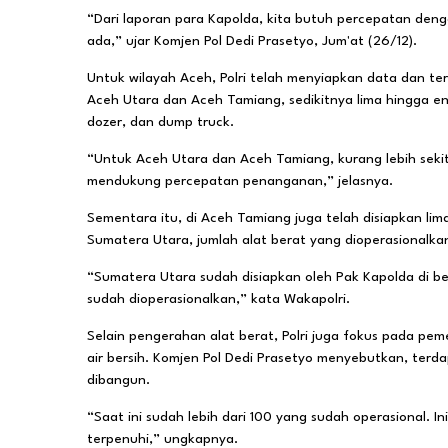
“Dari laporan para Kapolda, kita butuh percepatan de
ada,” ujar Komjen Pol Dedi Prasetyo, Jum'at (26/12).
Untuk wilayah Aceh, Polri telah menyiapkan data dan te
Aceh Utara dan Aceh Tamiang, sedikitnya lima hingga enam
dozer, dan dump truck.
“Untuk Aceh Utara dan Aceh Tamiang, kurang lebih sekit
mendukung percepatan penanganan,” jelasnya.
Sementara itu, di Aceh Tamiang juga telah disiapkan li
Sumatera Utara, jumlah alat berat yang dioperasionalka
“Sumatera Utara sudah disiapkan oleh Pak Kapolda di beb
sudah dioperasionalkan,” kata Wakapolri.
Selain pengerahan alat berat, Polri juga fokus pada p
air bersih. Komjen Pol Dedi Prasetyo menyebutkan, terdapa
dibangun.
“Saat ini sudah lebih dari 100 yang sudah operasional. I
terpenuhi,” ungkapnya.