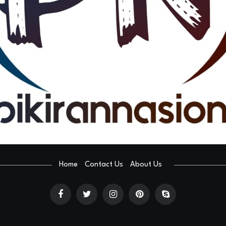
Home
Contact Us
About Us