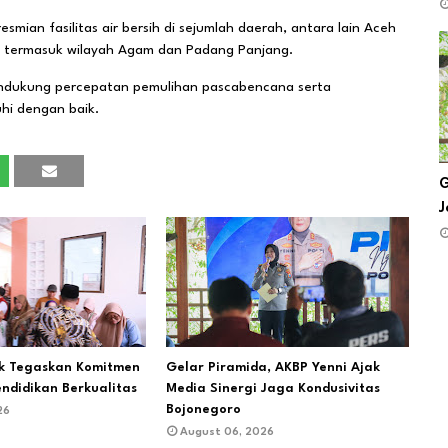
ian fasilitas air bersih di sejumlah daerah, antara lain Aceh
, termasuk wilayah Agam dan Padang Panjang.
endukung percepatan pemulihan pascabencana serta
hi dengan baik.
G
J
ik Tegaskan Komitmen
Gelar Piramida, AKBP Yenni Ajak
endidikan Berkualitas
Media Sinergi Jaga Kondusivitas
Bojonegoro
26
August 06, 2026