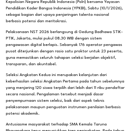
Kepolisian Negara Republik Indonesia (Polri) bersama Yayasan
Pendidikan Kader Bangsa Indonesia (YPKBI), Sabtu (10/1/2026),
sebagai bagian dari upaya penjaringan talenta nasional
berbasis potensi dan meritokrasi.
Pelaksanaan NST 2026 berlangsung di Gedung Badhawa STIK-
PTIK, Jakarta, mulai pukul 08.30 WIB dengan sistem
pengawasan digital berlapis. Sebanyak 176 operator pengawas
pusat diterjunkan dengan rasio satu proktor untuk 23 peserta,
guna memastikan seluruh tahapan seleksi berjalan objektif,
transparan, dan akuntabel.
Seleksi Angkatan Kedua ini merupakan kelanjutan dari
keberhasilan seleksi Angkatan Pertama pada tahun sebelumnya
yang menjaring 120 siswa terpilih dari lebih dari 11 ribu pendaftar
secara nasional. Pengalaman tersebut menjadi dasar
penyempurnaan sistem seleksi, baik dari aspek teknis
pelaksanaan maupun penguatan instrumen penilaian berbasis
potensi akademik.
Antusiasme masyarakat terhadap SMA Kemala Taruna
Bhayangkara terus menunjukkan tren peningkatan. Pada tahun