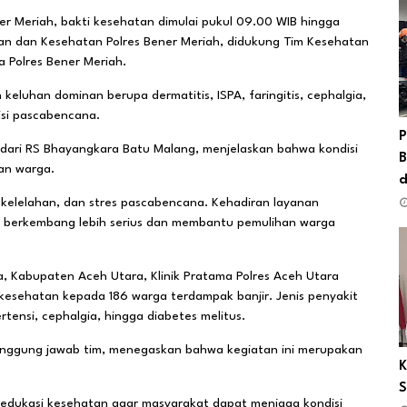
r Meriah, bakti kesehatan dimulai pukul 09.00 WIB hingga
eran dan Kesehatan Polres Bener Meriah, didukung Tim Kesehatan
a Polres Bener Meriah.
luhan dominan berupa dermatitis, ISPA, faringitis, cephalgia,
isi pascabencana.
P
 dari RS Bhayangkara Batu Malang, menjelaskan bahwa kondisi
B
an warga.
d
 kelelahan, dan stres pascabencana. Kehadiran layanan
it berkembang lebih serius dan membantu pemulihan warga
a, Kabupaten Aceh Utara, Klinik Pratama Polres Aceh Utara
esehatan kepada 186 warga terdampak banjir. Jenis penyakit
rtensi, cephalgia, hingga diabetes melitus.
nanggung jawab tim, menegaskan bahwa kegiatan ini merupakan
K
S
 edukasi kesehatan agar masyarakat dapat menjaga kondisi