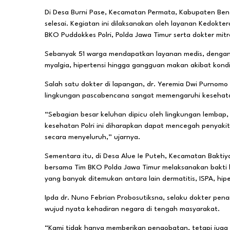
Di Desa Burni Pase, Kecamatan Permata, Kabupaten Bene
selesai. Kegiatan ini dilaksanakan oleh layanan Kedokt
BKO Puddokkes Polri, Polda Jawa Timur serta dokter mitr
Sebanyak 51 warga mendapatkan layanan medis, dengan ke
myalgia, hipertensi hingga gangguan makan akibat kond
Salah satu dokter di lapangan, dr. Yeremia Dwi Purnomo
lingkungan pascabencana sangat memengaruhi kesehat
“Sebagian besar keluhan dipicu oleh lingkungan lembap,
kesehatan Polri ini diharapkan dapat mencegah penyak
secara menyeluruh,” ujarnya.
Sementara itu, di Desa Alue Ie Puteh, Kecamatan Baktiy
bersama Tim BKO Polda Jawa Timur melaksanakan bakti k
yang banyak ditemukan antara lain dermatitis, ISPA, hipe
Ipda dr. Nuno Febrian Probosutiksna, selaku dokter pe
wujud nyata kehadiran negara di tengah masyarakat.
“Kami tidak hanya memberikan pengobatan, tetapi juga