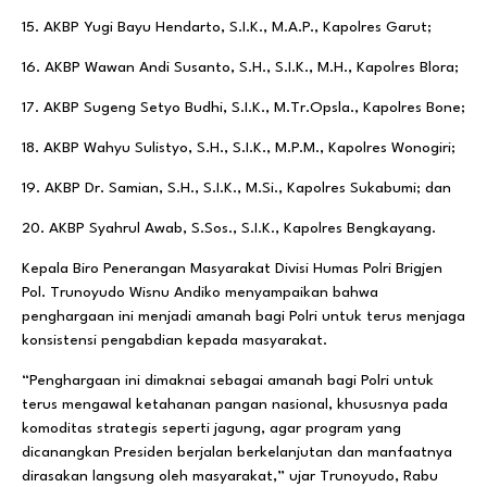
15. AKBP Yugi Bayu Hendarto, S.I.K., M.A.P., Kapolres Garut;
16. AKBP Wawan Andi Susanto, S.H., S.I.K., M.H., Kapolres Blora;
17. AKBP Sugeng Setyo Budhi, S.I.K., M.Tr.Opsla., Kapolres Bone;
18. AKBP Wahyu Sulistyo, S.H., S.I.K., M.P.M., Kapolres Wonogiri;
19. AKBP Dr. Samian, S.H., S.I.K., M.Si., Kapolres Sukabumi; dan
20. AKBP Syahrul Awab, S.Sos., S.I.K., Kapolres Bengkayang.
Kepala Biro Penerangan Masyarakat Divisi Humas Polri Brigjen
Pol. Trunoyudo Wisnu Andiko menyampaikan bahwa
penghargaan ini menjadi amanah bagi Polri untuk terus menjaga
konsistensi pengabdian kepada masyarakat.
“Penghargaan ini dimaknai sebagai amanah bagi Polri untuk
terus mengawal ketahanan pangan nasional, khususnya pada
komoditas strategis seperti jagung, agar program yang
dicanangkan Presiden berjalan berkelanjutan dan manfaatnya
dirasakan langsung oleh masyarakat,” ujar Trunoyudo, Rabu