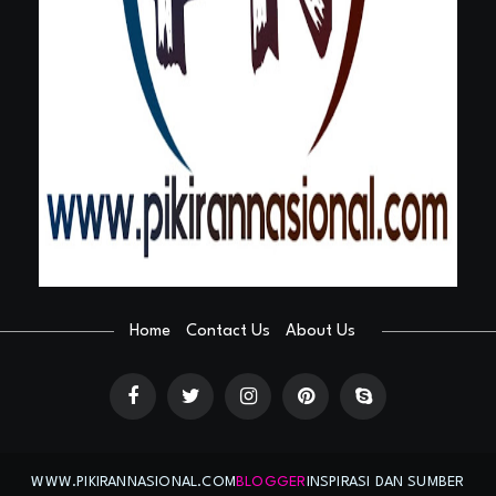
Home
Contact Us
About Us
WWW.PIKIRANNASIONAL.COM
BLOGGER
INSPIRASI DAN SUMBER