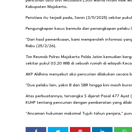
pencurian satu unit Mitsubishi L300 warna hitam milik
Kabupaten Mojokerto.
Peristiwa itu terjadi pada, Senin (3/11/2025) sekitar puk
Pengungkapan kasus bermula dari penangkapan pelaku lai
"Dari hasil pemeriksaan, kami memperoleh informasi yan
Rabu (25/2/26).
Tim Resmob Polres Mojokerto Polda Jatim kemudian berg
sekitar pukul 03.20 WIB di sebuah rumah di wilayah Ke
AKP Aldhino menyebut aksi pencurian dilakukan secara 
"Dua pelaku lain, yakni B dan SBR hingga kini masih bur
Atas perbuatannya, tersangka S dijerat Pasal 477 Ayat
KUHP tentang pencurian dengan pemberatan yang dilak
"Ancaman hukuman maksimal Tujuh tahun penjara," pung