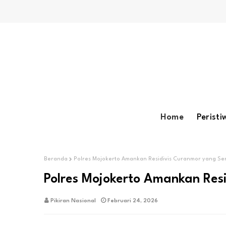
Home
Peristi
Beranda
Polres Mojokerto Amankan Residivis Curanmor yang S
Polres Mojokerto Amankan Re
Pikiran Nasional
Februari 24, 2026