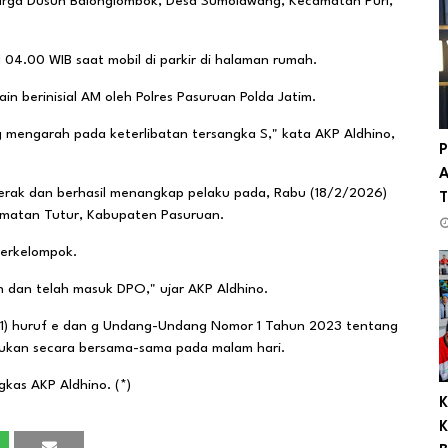
 warga Dusun Balonglombok, Desa Sumolawang, Kecamatan Puri,
ul 04.00 WIB saat mobil di parkir di halaman rumah.
n berinisial AM oleh Polres Pasuruan Polda Jatim.
g mengarah pada keterlibatan tersangka S," kata AKP Aldhino,
P
A
erak dan berhasil menangkap pelaku pada, Rabu (18/2/2026)
T
camatan Tutur, Kabupaten Pasuruan.
berkelompok.
on dan telah masuk DPO," ujar AKP Aldhino.
 (1) huruf e dan g Undang-Undang Nomor 1 Tahun 2023 tentang
ukan secara bersama-sama pada malam hari.
kas AKP Aldhino. (*)
K
K