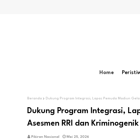
Home
Peristi
Beranda
Dukung Program Integrasi, Lapas Pemuda Madiun Gelar
Dukung Program Integrasi, L
Asesmen RRI dan Kriminogenik
Pikiran Nasional
Mei 25, 2026