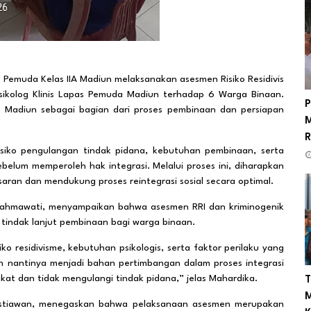
emuda Kelas IIA Madiun melaksanakan asesmen Risiko Residivis
 Psikolog Klinis Lapas Pemuda Madiun terhadap 6 Warga Binaan.
P
a Madiun sebagai bagian dari proses pembinaan dan persiapan
M
R
isiko pengulangan tindak pidana, kebutuhan pembinaan, serta
ebelum memperoleh hak integrasi. Melalui proses ini, diharapkan
aran dan mendukung proses reintegrasi sosial secara optimal.
 Rahmawati, menyampaikan bahwa asesmen RRI dan kriminogenik
tindak lanjut pembinaan bagi warga binaan.
ko residivisme, kebutuhan psikologis, serta faktor perilaku yang
en nantinya menjadi bahan pertimbangan dalam proses integrasi
at dan tidak mengulangi tindak pidana,” jelas Mahardika.
T
M
ristiawan, menegaskan bahwa pelaksanaan asesmen merupakan