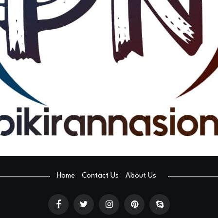
Home
Contact Us
About Us