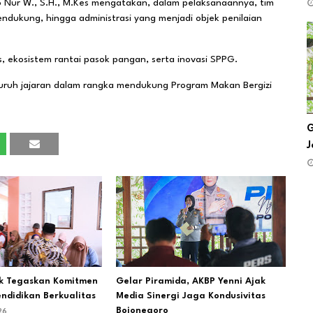
ko Nur W., S.H., M.Kes mengatakan, dalam pelaksanaannya, tim
dukung, hingga administrasi yang menjadi objek penilaian
tas, ekosistem rantai pasok pangan, serta inovasi SPPG.
 seluruh jajaran dalam rangka mendukung Program Makan Bergizi
G
J
ik Tegaskan Komitmen
Gelar Piramida, AKBP Yenni Ajak
endidikan Berkualitas
Media Sinergi Jaga Kondusivitas
Bojonegoro
26