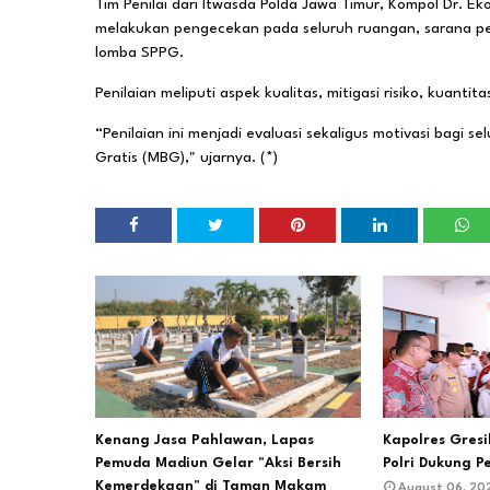
Tim Penilai dari Itwasda Polda Jawa Timur, Kompol Dr. E
melakukan pengecekan pada seluruh ruangan, sarana pen
lomba SPPG.
Penilaian meliputi aspek kualitas, mitigasi risiko, kuanti
“Penilaian ini menjadi evaluasi sekaligus motivasi bagi
Gratis (MBG)," ujarnya. (*)
Kenang Jasa Pahlawan, Lapas
Kapolres Gres
Pemuda Madiun Gelar "Aksi Bersih
Polri Dukung P
Kemerdekaan" di Taman Makam
August 06, 20