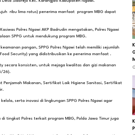
 Desa Sidorejo Kec. Karangjati Kabupaten Ngawi.
(tujuh ribu lima ratus) penerima manfaat program MBG dapat
Kasiwas Polres Ngawi AKP Badrudin mengatakan, Polres Ngawi
elolaan SPPG untuk mendukung program MBG.
K
keamanan pangan, SPPG Polres Ngawi telah memiliki sejumlah
G
ood Security) yang didistribusikan ke penerima manfaat .
y secara konsisten, untuk mejaga kwalitas dan gizi makanan
5/26).
t Penjamah Makanan, Sertifikat Laik Higiene Sanitasi, Sertifikat
r.
kelola, serta inovasi di lingkungan SPPG Polres Ngawi agar
a di tingkat Polres terkait program MBG, Polda Jawa Timur juga
K
P