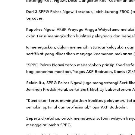
Ketanggi Kec. Ngawi, Desa Cangakan Kec. Kasreman dan
Dari 3 SPPG Polres Ngawi tersebut, lebih kurang 7500 
tercover.
Kapolres Ngawi AKBP Prayoga Angga Widyatama melalui 
akan terus meningkatkan kualitas pelayanan dan peng
Ia menegaskan, dalam memenuhi standar kelayakan dan 
sertifikat yang dipastikan menjaga keamanan makanan (F
"SPPG Polres Ngawi tetap menerapkan prinsip food safet
bagi penerima manfaat,"tegas AKP Badrudin, Kamis (21/
Selain itu, SPPG Polres Ngawi juga mengantongi Sertifika
Jaminan Produk Halal, serta Sertifikat Uji Laboratorium Ai
"Kami akan terus meningkatkan kualitas pelayanan, tata 
semakin optimal dan profesional,” ujar AKP Badrudin.
Seperti diketahui, untuk memotivasi satuan wilayah kerj
menggelar lomba SPPG.