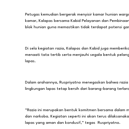
Petugas kemudian bergerak menyisir kamar hunian warga 
kamar, Kalapas bersama Kabid Pelayanan dan Pembinaan K
blok hunian guna memastikan tidak terdapat potensi g
Di sela kegiatan razia, Kalapas dan Kabid juga member
menaati tata tertib serta menjauhi segala bentuk pelan
lapas.
Dalam arahannya, Ruspriyatno menegaskan bahwa razi
lingkungan lapas tetap bersih dari barang-barang terla
“Razia ini merupakan bentuk komitmen bersama dalam m
dan narkoba. Kegiatan seperti ini akan terus dilaksanak
lapas yang aman dan kondusif,” tegas Ruspriyatno.