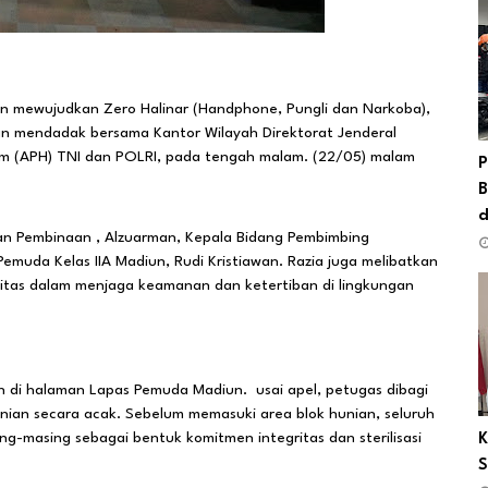
 mewujudkan Zero Halinar (Handphone, Pungli dan Narkoba),
an mendadak bersama Kantor Wilayah Direktorat Jenderal
m (APH) TNI dan POLRI, pada tengah malam. (22/05) malam
P
B
d
dan Pembinaan , Alzuarman, Kepala Bidang Pembimbing
emuda Kelas IIA Madiun, Rudi Kristiawan. Razia juga melibatkan
gitas dalam menjaga keamanan dan ketertiban di lingkungan
n di halaman Lapas Pemuda Madiun. usai apel, petugas dibagi
ian secara acak. Sebelum memasuki area blok hunian, seluruh
-masing sebagai bentuk komitmen integritas dan sterilisasi
K
S