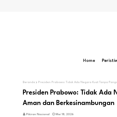
Home
Peristi
Beranda
Presiden Prabowo: Tidak Ada Negara Kuat Tanpa Pan
Presiden Prabowo: Tidak Ada
Aman dan Berkesinambungan
Pikiran Nasional
Mei 18, 2026