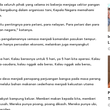
a seluruh pihak yang selama ini bekerja menjaga sektor pangan
t bergabung dalam organisasi tani, Kepala Negara memahami
a.
itu pentingnya para petani, para nelayan. Para petani dan para
an negara,” katanya.
I
an pengalamannya semasa menjadi komandan pasukan tempur.
L
kan hanya persoalan ekonomi, melainkan juga menyangkut
 hari. Kalau berasnya untuk 5 hari, ya 5 hari kita operasi. Kalau
ara-saudara, kalau nggak ada beras. Kalau nggak ada beras,
sa-desa menjadi penopang perjuangan bangsa pada masa perang
melalui bahan makanan sederhana menjadi kekuatan utama
P
 rakyat kampung keluar. Memberi makan kepada kita, memberi
sah. Mereka punya pisang, pisang dikasih. Mereka punya ubi,
residen.