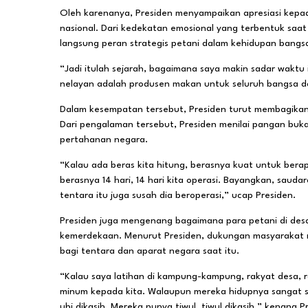
Oleh karenanya, Presiden menyampaikan apresiasi kepad
nasional. Dari kedekatan emosional yang terbentuk saa
langsung peran strategis petani dalam kehidupan bangs
“Jadi itulah sejarah, bagaimana saya makin sadar waktu 
nelayan adalah produsen makan untuk seluruh bangsa d
Dalam kesempatan tersebut, Presiden turut membagik
Dari pengalaman tersebut, Presiden menilai pangan bu
pertahanan negara.
“Kalau ada beras kita hitung, berasnya kuat untuk berapa
berasnya 14 hari, 14 hari kita operasi. Bayangkan, saud
tentara itu juga susah dia beroperasi,” ucap Presiden.
Presiden juga mengenang bagaimana para petani di de
kemerdekaan. Menurut Presiden, dukungan masyarakat 
bagi tentara dan aparat negara saat itu.
“Kalau saya latihan di kampung-kampung, rakyat desa,
minum kepada kita. Walaupun mereka hidupnya sangat su
ubi dikasih. Mereka punya tiwul, tiwul dikasih,” kenang P