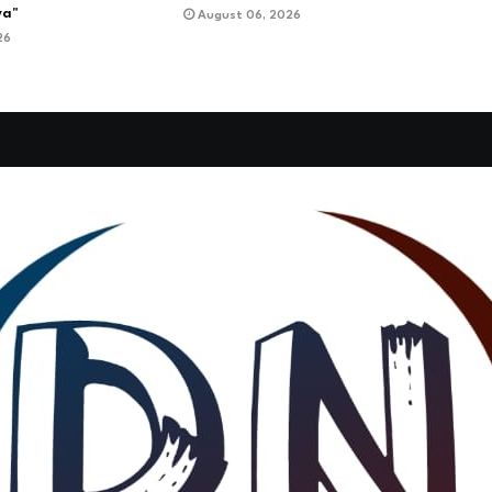
ya"
August 06, 2026
26