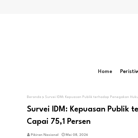
Home
Peristi
Beranda
Survei IDM: Kepuasan Publik terhadap Penegakan Hukum
Survei IDM: Kepuasan Publik 
Capai 75,1 Persen
Pikiran Nasional
Mei 08, 2026