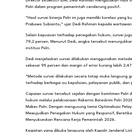
Direktur Eksekutif IDM, Dedi Rohman mengatakan hasil 
Polri dalam program pemerintah cenderung positif.
“Hasil survei kinerja Polri ini juga memiliki korelasi ya
Prabowo Subianto,” ujar Dedi Rohman kepada wartawan
Selain kepuasan terhadap penegakan hukum, survei juga
79,2 persen. Menurut Dedi, angka tersebut menunjukka
institusi Polri.
Dedi menjelaskan survei dilakukan menggunakan metode
sebesar 95 persen dan margin of error kurang lebih 2,47
“Metode survei dilakukan secara tatap muka langsung 
terhadap berbagai isu kepolisian, pelayanan publik, da
Capaian survei tersebut sejalan dengan komitmen Polri
hukum melalui pelaksanaan Rakernis Bareskrim Polri 202
Mabes Polri. Dengan mengusung tema Optimalisasi Pela
Mewujudkan Penegakan Hukum yang Responsif, Beretika
Menyukseskan Rencana Kerja Pemerintah 2026.
Kegiatan yang dibuka langsung oleh Kapolri Jenderal List