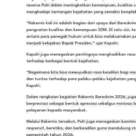
reserse Polri dalam meningkatkan kemampuan, kualitas 
menghadapi tantangan kejahatan yang semakin komplek
“Rakernis kali ini adalah bagian dari upaya dari Baresk
penguatan kualitas dan kemampuan SDM. Di satu sisi, ten
antara para penegak hukum untuk bisa melaksanakan p
menjadi kebijakan Bapak Presiden,” ujar Kapolri.
Kapolri juga menegaskan pentingnya menghadirkan rasa
terhadap berbagai bentuk kejahatan.
“Bagaimana kita bisa mewujudkan rasa keadilan bagi m
dan tuntas terhadap para pelaku-pelaku kejahatan y
Kapolri.
Dalam rangkaian kegiatan Rakernis Bareskrim 2026, jug
berprestasi sebagai bentuk apresiasi sekaligus motivasi 
pelayanan kepada masyarakat.
Melalui Rakernis tersebut, Polri juga menegaskan kom
responsif, beretika, dan berkeadilan guna mendukung s
pemerintah tahun 2026.