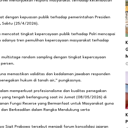
survei menunjukkan respons masyarakat terhadap keterlibatan
ng kuat dengan kepuasan publik terhadap pemerintahan Presiden
, Sabtu (25/4/2026).
 mencatat tingkat kepercayaan publik terhadap Polri mencapai
n adanya tren pemulihan kepercayaan masyarakat terhadap
K
G
 multistage random sampling dengan tingkat kepercayaan
 persen.
guna memastikan validitas dan kedalaman jawaban responden
n penegakan hukum di tanah air,” pungkasnya.
 dalam memperkuat profesionalisme dan kualitas penegakan
6 yang tengah berlangsung saat ini Jumat (08/05/2026) di
yanan Fungsi Reserse yang Bermanfaat untuk Masyarakat guna
 dan Berkeadilan dalam Rangka Mendukung serta
K
P
yo Sigit Prabowo tersebut menjadi forum konsolidasi jajaran