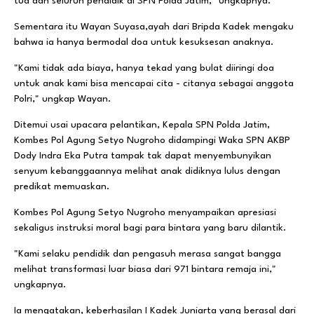
tua dan seluruh pendidik di SPN Polda Jatim," ungkapnya.
Sementara itu Wayan Suyasa,ayah dari Bripda Kadek mengaku
bahwa ia hanya bermodal doa untuk kesuksesan anaknya.
"Kami tidak ada biaya, hanya tekad yang bulat diiringi doa
untuk anak kami bisa mencapai cita - citanya sebagai anggota
Polri," ungkap Wayan.
Ditemui usai upacara pelantikan, Kepala SPN Polda Jatim,
Kombes Pol Agung Setyo Nugroho didampingi Waka SPN AKBP
Dody Indra Eka Putra tampak tak dapat menyembunyikan
senyum kebanggaannya melihat anak didiknya lulus dengan
predikat memuaskan.
Kombes Pol Agung Setyo Nugroho menyampaikan apresiasi
sekaligus instruksi moral bagi para bintara yang baru dilantik.
"Kami selaku pendidik dan pengasuh merasa sangat bangga
melihat transformasi luar biasa dari 971 bintara remaja ini,"
ungkapnya.
Ia mengatakan, keberhasilan I Kadek Juniarta yang berasal dari