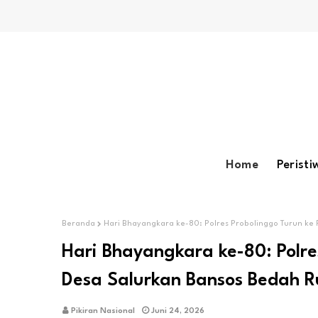
Home
Peristi
Beranda
Hari Bhayangkara ke-80: Polres Probolinggo Turun ke
Hari Bhayangkara ke-80: Polre
Desa Salurkan Bansos Bedah 
Pikiran Nasional
Juni 24, 2026