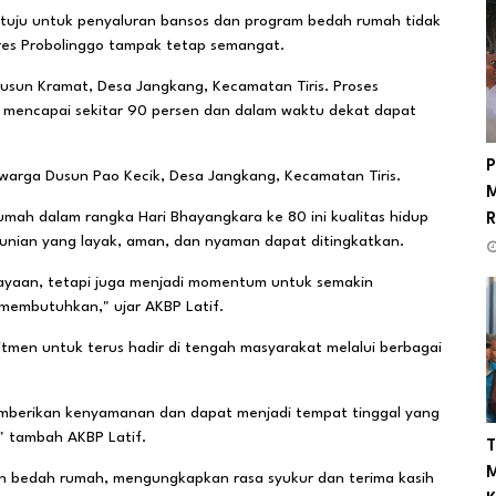
dituju untuk penyaluran bansos dan program bedah rumah tidak
res Probolinggo tampak tetap semangat.
Dusun Kramat, Desa Jangkang, Kecamatan Tiris. Proses
ah mencapai sekitar 90 persen dan dalam waktu dekat dapat
P
, warga Dusun Pao Kecik, Desa Jangkang, Kecamatan Tiris.
M
mah dalam rangka Hari Bhayangkara ke 80 ini kualitas hidup
R
nian yang layak, aman, dan nyaman dapat ditingkatkan.
yaan, tetapi juga menjadi momentum untuk semakin
membutuhkan," ujar AKBP Latif.
tmen untuk terus hadir di tengah masyarakat melalui berbagai
emberikan kenyamanan dan dapat menjadi tempat tinggal yang
" tambah AKBP Latif.
T
M
an bedah rumah, mengungkapkan rasa syukur dan terima kasih