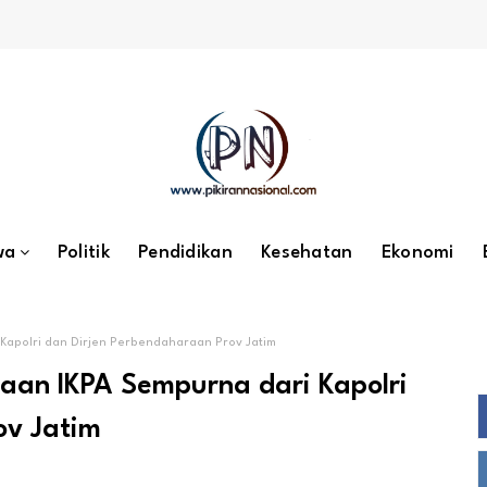
wa
Politik
Pendidikan
Kesehatan
Ekonomi
Kapolri dan Dirjen Perbendaharaan Prov Jatim
aan IKPA Sempurna dari Kapolri
ov Jatim