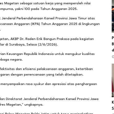
res Magetan sebagai satuan kerja yang memperoleh nilai
 sempurna, yakni 100 pada Tahun Anggaran 2025.
 Jenderal Perbendaharaan Kanwil Provinsi Jawa Timur atas
elaksanaan Anggaran (IKPA) Tahun Anggaran 2025 di lingkungan
.
P
getan, AKBP Dr. Raden Erik Bangun Prakasa pada kegiatan
B
lar di Surabaya, Selasa (2/6/2026).
d
ian Keuangan Republik Indonesia untuk mengukur kualitas
embaga negara.
efektivitas dan efisiensi pelaksanaan anggaran, ketertiban
 anggaran dengan perencanaan yang telah ditetapkan.
 menyampaikan rasa syukur dan apresiasi atas penghargaan
an Direktorat Jenderal Perbendaharaan Kanwil Provinsi Jawa
K
lres Magetan," ungkapnya.
S