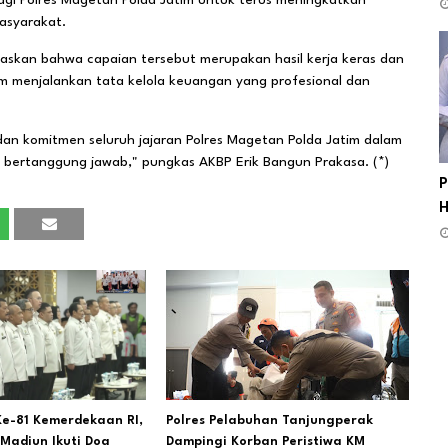
agi Polres Magetan Polda Jatim untuk terus meningkatkan
asyarakat.
gaskan bahwa capaian tersebut merupakan hasil kerja keras dan
lam menjalankan tata kelola keuangan yang profesional dan
 dan komitmen seluruh jajaran Polres Magetan Polda Jatim dalam
n bertanggung jawab," pungkas AKBP Erik Bangun Prakasa. (*)
P
H
e-81 Kemerdekaan RI,
Polres Pelabuhan Tanjungperak
Madiun Ikuti Doa
Dampingi Korban Peristiwa KM