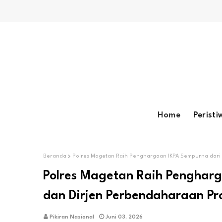
Home
Peristi
Beranda
Polres Magetan Raih Penghargaan IKPA Sempurna dari 
Polres Magetan Raih Pengharg
dan Dirjen Perbendaharaan Pr
Pikiran Nasional
Juni 03, 2026