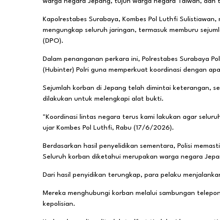
warga negara Jepang, tujuh warga negara Taiwan, dan t
Kapolrestabes Surabaya, Kombes Pol Luthfi Sulistiawan
mengungkap seluruh jaringan, termasuk memburu sejuml
(DPO).
Dalam penanganan perkara ini, Polrestabes Surabaya Pol
(Hubinter) Polri guna memperkuat koordinasi dengan ap
Sejumlah korban di Jepang telah dimintai keterangan, 
dilakukan untuk melengkapi alat bukti.
"Koordinasi lintas negara terus kami lakukan agar selur
ujar Kombes Pol Luthfi, Rabu (17/6/2026).
Berdasarkan hasil penyelidikan sementara, Polisi memas
Seluruh korban diketahui merupakan warga negara Jepa
Dari hasil penyidikan terungkap, para pelaku menjalank
Mereka menghubungi korban melalui sambungan telepon
kepolisian.