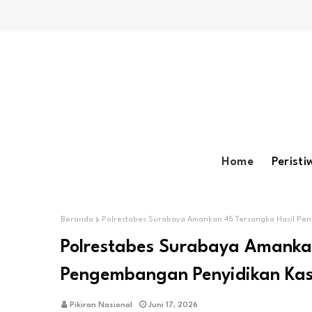
Home
Peristi
Beranda
Polrestabes Surabaya Amankan 45 Tersangka Hasil Pen
Polrestabes Surabaya Amankan
Pengembangan Penyidikan Kasu
Pikiran Nasional
Juni 17, 2026