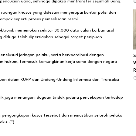
i pencucian uang, sehingga dipaksa mentransfer sejumlah uang.
 ruangan khusus yang didesain menyerupai kantor polisi dan
tampak seperti proses pemeriksaan resmi.
 elektronik menemukan sekitar 30.000 data calon korban asal
g diduga telah dipersiapkan sebagai target penipuan
menelusuri jaringan pelaku, serta berkoordinasi dengan
S
nan hukum, termasuk kemungkinan kerja sama dengan negara
W
R
ntuan dalam KUHP dan Undang-Undang Informasi dan Transaksi
idik juga menangani dugaan tindak pidana penyekapan terhadap
pengungkapan kasus tersebut dan memastikan seluruh pelaku
aku. (*)