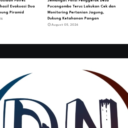
usiaan Polres
Semangat Polisi Penggerak Desa
hasil Evakuasi Dua
Pucangombo Terus Lakukan Cek dan
nung Piramid
Monitoring Pertanian Jagung,
Dukung Ketahanan Pangan
26
August 05, 2026