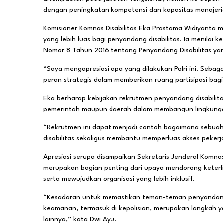
dengan peningkatan kompetensi dan kapasitas manajerial 
Komisioner Komnas Disabilitas Eka Prastama Widiyanta m
yang lebih luas bagi penyandang disabilitas. Ia menila
Nomor 8 Tahun 2016 tentang Penyandang Disabilitas ya
“Saya mengapresiasi apa yang dilakukan Polri ini. Sebagai
peran strategis dalam memberikan ruang partisipasi bagi t
Eka berharap kebijakan rekrutmen penyandang disabilitas 
pemerintah maupun daerah dalam membangun lingkungan k
“Rekrutmen ini dapat menjadi contoh bagaimana sebua
disabilitas sekaligus membantu memperluas akses peker
Apresiasi serupa disampaikan Sekretaris Jenderal Komna
merupakan bagian penting dari upaya mendorong keterli
serta mewujudkan organisasi yang lebih inklusif.
“Kesadaran untuk memastikan teman-teman penyandang di
keamanan, termasuk di kepolisian, merupakan langkah 
lainnya,” kata Dwi Ayu.