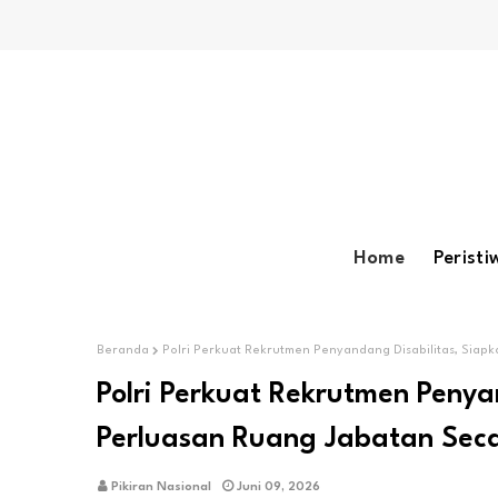
Home
Peristi
Beranda
Polri Perkuat Rekrutmen Penyandang Disabilitas, Sia
Polri Perkuat Rekrutmen Penya
Perluasan Ruang Jabatan Sec
Pikiran Nasional
Juni 09, 2026