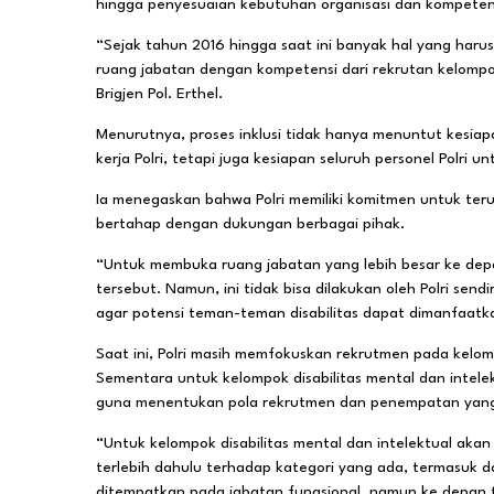
hingga penyesuaian kebutuhan organisasi dan kompetens
“Sejak tahun 2016 hingga saat ini banyak hal yang har
ruang jabatan dengan kompetensi dari rekrutan kelompok 
Brigjen Pol. Erthel.
Menurutnya, proses inklusi tidak hanya menuntut kesia
kerja Polri, tetapi juga kesiapan seluruh personel Polri 
Ia menegaskan bahwa Polri memiliki komitmen untuk teru
bertahap dengan dukungan berbagai pihak.
“Untuk membuka ruang jabatan yang lebih besar ke depa
tersebut. Namun, ini tidak bisa dilakukan oleh Polri s
agar potensi teman-teman disabilitas dapat dimanfaatka
Saat ini, Polri masih memfokuskan rekrutmen pada kelompo
Sementara untuk kelompok disabilitas mental dan intelektu
guna menentukan pola rekrutmen dan penempatan yang
“Untuk kelompok disabilitas mental dan intelektual akan
terlebih dahulu terhadap kategori yang ada, termasuk 
ditempatkan pada jabatan fungsional, namun ke depan t