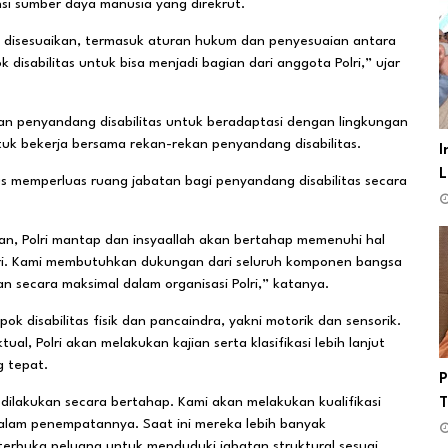
i sumber daya manusia yang direkrut.
us disesuaikan, termasuk aturan hukum dan penyesuaian antara
disabilitas untuk bisa menjadi bagian dari anggota Polri,” ujar
pan penyandang disabilitas untuk beradaptasi dengan lingkungan
untuk bekerja bersama rekan-rekan penyandang disabilitas.
I
L
s memperluas ruang jabatan bagi penyandang disabilitas secara
n, Polri mantap dan insyaallah akan bertahap memenuhi hal
endiri. Kami membutuhkan dukungan dari seluruh komponen bangsa
n secara maksimal dalam organisasi Polri,” katanya.
k disabilitas fisik dan pancaindra, yakni motorik dan sensorik.
al, Polri akan melakukan kajian serta klasifikasi lebih lanjut
 tepat.
P
 dilakukan secara bertahap. Kami akan melakukan kualifikasi
dalam penempatannya. Saat ini mereka lebih banyak
erbuka peluang untuk menduduki jabatan struktural sesuai