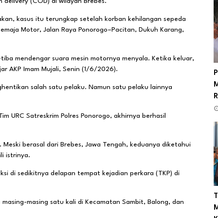
n delivery (COD) di wilayah Brebes.
akan, kasus itu terungkap setelah korban kehilangan sepeda
 Remaja Motor, Jalan Raya Ponorogo–Pacitan, Dukuh Karang,
a-tiba mendengar suara mesin motornya menyala. Ketika keluar,
ar AKP Imam Mujali, Senin (1/6/2026).
P
M
entikan salah satu pelaku. Namun satu pelaku lainnya
R
im URC Satreskrim Polres Ponorogo, akhirnya berhasil
). Meski berasal dari Brebes, Jawa Tengah, keduanya diketahui
 istrinya.
si di sedikitnya delapan tempat kejadian perkara (TKP) di
T
ta masing-masing satu kali di Kecamatan Sambit, Balong, dan
M