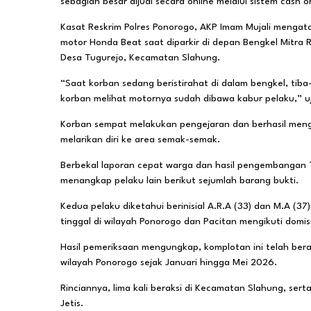
sebagian besar dijual secara online melalui sistem cash o
Kasat Reskrim Polres Ponorogo, AKP Imam Mujali mengat
motor Honda Beat saat diparkir di depan Bengkel Mitra
Desa Tugurejo, Kecamatan Slahung.
“Saat korban sedang beristirahat di dalam bengkel, tib
korban melihat motornya sudah dibawa kabur pelaku,” uj
Korban sempat melakukan pengejaran dan berhasil mengh
melarikan diri ke area semak-semak.
Berbekal laporan cepat warga dan hasil pengembangan T
menangkap pelaku lain berikut sejumlah barang bukti.
Kedua pelaku diketahui berinisial A.R.A (33) dan M.A (37
tinggal di wilayah Ponorogo dan Pacitan mengikuti domisili
Hasil pemeriksaan mengungkap, komplotan ini telah berak
wilayah Ponorogo sejak Januari hingga Mei 2026.
Rinciannya, lima kali beraksi di Kecamatan Slahung, ser
Jetis.