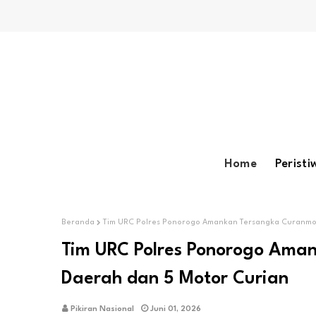
Home
Peristi
Beranda
Tim URC Polres Ponorogo Amankan Tersangka Curanmor
Tim URC Polres Ponorogo Ama
Daerah dan 5 Motor Curian
Pikiran Nasional
Juni 01, 2026