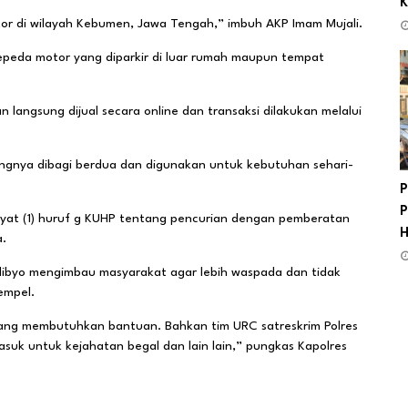
K
tor di wilayah Kebumen, Jawa Tengah,” imbuh AKP Imam Mujali.
sepeda motor yang diparkir di luar rumah maupun tempat
langsung dijual secara online dan transaksi dilakukan melalui
. Uangnya dibagi berdua dan digunakan untuk kebutuhan sehari-
P
P
ayat (1) huruf g KUHP tentang pencurian dengan pemberatan
H
.
dibyo mengimbau masyarakat agar lebih waspada dan tidak
nempel.
 yang membutuhkan bantuan. Bahkan tim URC satreskrim Polres
suk untuk kejahatan begal dan lain lain,” pungkas Kapolres