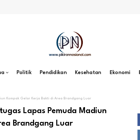
wa
Politik
Pendidikan
Kesehatan
Ekonomi
diun Kompak Gelar Kerja Bakti di Area Brandgang Luar
 Petugas Lapas Pemuda Madiun
Area Brandgang Luar