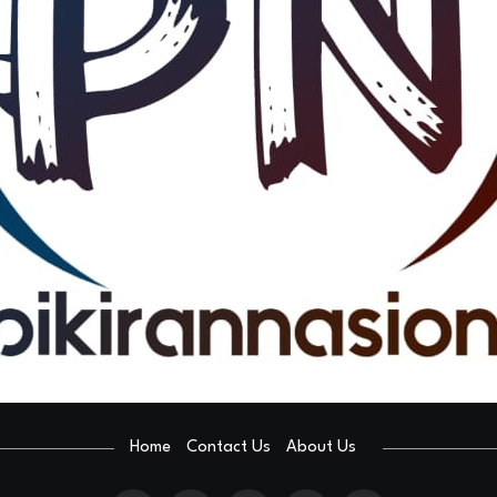
Home
Contact Us
About Us