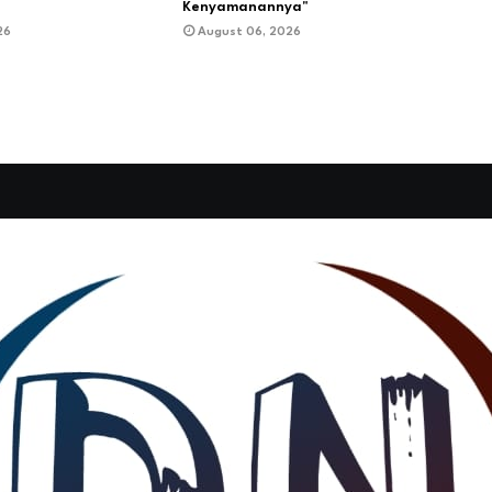
Kenyamanannya"
26
August 06, 2026