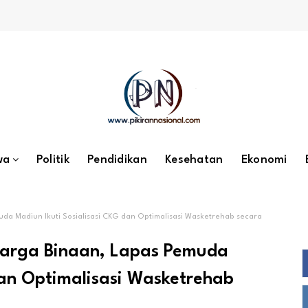
wa
Politik
Pendidikan
Kesehatan
Ekonomi
a Madiun Ikuti Sosialisasi CKG dan Optimalisasi Wasketrehab secara
arga Binaan, Lapas Pemuda
dan Optimalisasi Wasketrehab