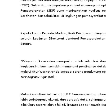
melalui pemeriksaan rontgen dada sebagai upaya deteksi
(TBC). Selain itu, disampaikan pula materi mengenai o
Pemasyarakatan (SDP) guna meningkatkan kualitas pen
kesehatan dan rehabilitasi di lingkungan pemasyarakata
Kepala Lapas Pemuda Madiun, Rudi Kristiawan, meny
seluruh kebijakan Direktorat Jenderal Pemasyarakata
Binaan.
"Pelayanan kesehatan merupakan salah satu hak dasa
kegiatan ini, kami semakin memahami pentingnya deteks
melalui fitur Wasketrehab sebagai sarana pendukung pe
terintegrasi," ujar Rudi.
Melalui sosialisasi ini, seluruh UPT Pemasyarakatan 
lebih terintegrasi, akurat, dan berbasis data, sehin
dilakukan secara lebih efektif. (Humas Lapas Pemuda Ma