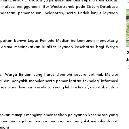
 dini penyakit, khususnya penyakit menular seperti tuberkulosis
ptimalisasi penggunaan fitur Wasketrehab pada Sistem Database
dataan, pemantauan, pelaporan, serta tindak lanjut layanan
n.
ampaikan bahwa Lapas Pemuda Madiun berkomitmen mendukung
n dalam meningkatkan kualitas layanan kesehatan bagi Warga
G
J
r Warga Binaan yang harus dipenuhi secara optimal. Melalui
i dini penyakit menular serta pemanfaatan teknologi informasi
ngelolaan layanan kesehatan yang lebih efektif, akuntabel, dan
diharapkan mampu mengimplementasikan pelayanan kesehatan yang
gga upaya pencegahan maupun penanganan penyakit menular dapat
diun)