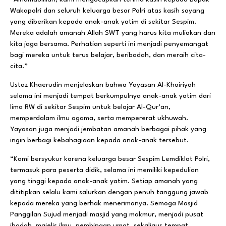
Wakapolri dan seluruh keluarga besar Polri atas kasih sayang
yang diberikan kepada anak-anak yatim di sekitar Sespim.
Mereka adalah amanah Allah SWT yang harus kita muliakan dan
kita jaga bersama. Perhatian seperti ini menjadi penyemangat
bagi mereka untuk terus belajar, beribadah, dan meraih cita-
cita.”
Ustaz Khaerudin menjelaskan bahwa Yayasan Al-Khoiriyah
selama ini menjadi tempat berkumpulnya anak-anak yatim dari
lima RW di sekitar Sespim untuk belajar Al-Qur’an,
memperdalam ilmu agama, serta mempererat ukhuwah.
Yayasan juga menjadi jembatan amanah berbagai pihak yang
ingin berbagi kebahagiaan kepada anak-anak tersebut.
“Kami bersyukur karena keluarga besar Sespim Lemdiklat Polri,
termasuk para peserta didik, selama ini memiliki kepedulian
yang tinggi kepada anak-anak yatim. Setiap amanah yang
dititipkan selalu kami salurkan dengan penuh tanggung jawab
kepada mereka yang berhak menerimanya. Semoga Masjid
Panggilan Sujud menjadi masjid yang makmur, menjadi pusat
ibadah, majelis ilmu, pembinaan umat, sekaligus tempat