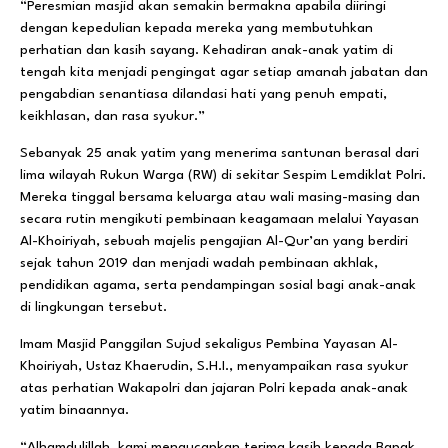
“Peresmian masjid akan semakin bermakna apabila diiringi
dengan kepedulian kepada mereka yang membutuhkan
perhatian dan kasih sayang. Kehadiran anak-anak yatim di
tengah kita menjadi pengingat agar setiap amanah jabatan dan
pengabdian senantiasa dilandasi hati yang penuh empati,
keikhlasan, dan rasa syukur.”
Sebanyak 25 anak yatim yang menerima santunan berasal dari
lima wilayah Rukun Warga (RW) di sekitar Sespim Lemdiklat Polri.
Mereka tinggal bersama keluarga atau wali masing-masing dan
secara rutin mengikuti pembinaan keagamaan melalui Yayasan
Al-Khoiriyah, sebuah majelis pengajian Al-Qur’an yang berdiri
sejak tahun 2019 dan menjadi wadah pembinaan akhlak,
pendidikan agama, serta pendampingan sosial bagi anak-anak
di lingkungan tersebut.
Imam Masjid Panggilan Sujud sekaligus Pembina Yayasan Al-
Khoiriyah, Ustaz Khaerudin, S.H.I., menyampaikan rasa syukur
atas perhatian Wakapolri dan jajaran Polri kepada anak-anak
yatim binaannya.
“Alhamdulillah, kami mengucapkan terima kasih kepada Bapak